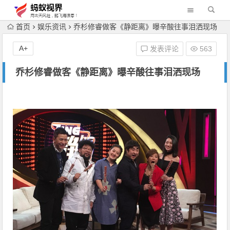
首页
娱乐资讯
乔杉修睿做客《静距离》曝辛酸往事泪洒现场
A+
发表评论
563
乔杉修睿做客《静距离》曝辛酸往事泪洒现场