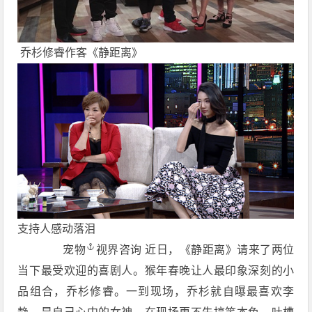
乔杉修睿作客《静距离》
支持人感动落泪
宠物
视界咨询 近日，《静距离》请来了两位
当下最受欢迎的喜剧人。猴年春晚让人最印象深刻的小
品组合，乔杉修睿。一到现场，乔杉就自曝最喜欢李