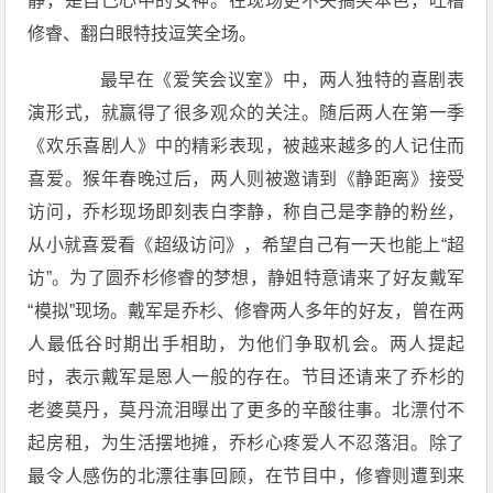
静，是自己心中的女神。在现场更不失搞笑本色，吐槽
修睿、翻白眼特技逗笑全场。
最早在《爱笑会议室》中，两人独特的喜剧表
演形式，就赢得了很多观众的关注。随后两人在第一季
《欢乐喜剧人》中的精彩表现，被越来越多的人记住而
喜爱。猴年春晚过后，两人则被邀请到《静距离》接受
访问，乔杉现场即刻表白李静，称自己是李静的粉丝，
从小就喜爱看《超级访问》，希望自己有一天也能上“超
访”。为了圆乔杉修睿的梦想，静姐特意请来了好友戴军
“模拟”现场。戴军是乔杉、修睿两人多年的好友，曾在两
人最低谷时期出手相助，为他们争取机会。两人提起
时，表示戴军是恩人一般的存在。节目还请来了乔杉的
老婆莫丹，莫丹流泪曝出了更多的辛酸往事。北漂付不
起房租，为生活摆地摊，乔杉心疼爱人不忍落泪。除了
最令人感伤的北漂往事回顾，在节目中，修睿则遭到来