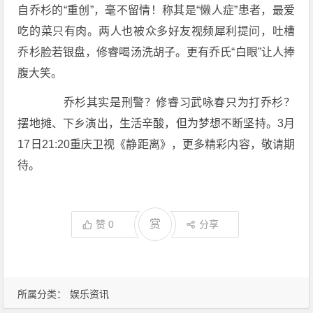
自乔杉的“重创”，毫不留情！称其是“懒人症”患者，最爱
吃的菜只有肉。两人也被众多好友视频犀利提问，吐槽
乔杉脸若银盘，修睿喝汤洗胡子。更有乔氏“白眼”让人捧
腹大笑。
乔杉其实是刑警？修睿习武咏春只为打乔杉？
摆地摊、下乡演出，生活辛酸，但为梦想不断坚持。3月
17日21:20重庆卫视《静距离》，更多精彩内容，敬请期
待。
赏
赞
0
分享
所属分类：
娱乐资讯