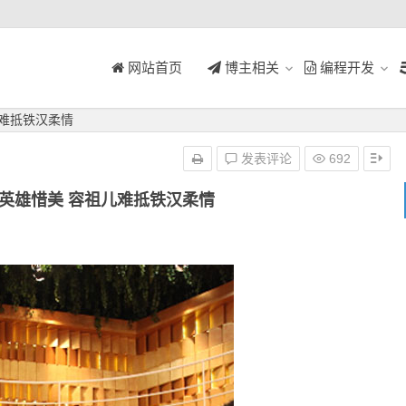
网站首页
博主相关
编程开发
儿难抵铁汉柔情
发表评论
692
英雄惜美 容祖儿难抵铁汉柔情