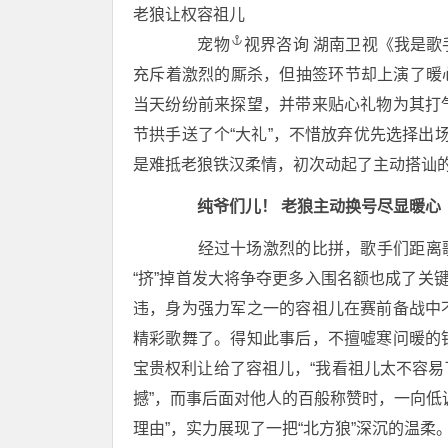
老狼让权
容祖儿
宠物
视界咨询 湖南卫视《我是
充斥着激烈的厮杀，但抽签环节却上演了暖
当天纷纷前来探望，并带来贴心礼物为其打
节拱手送了个“大礼”，不惜放弃优先选择出
是难抵老狼铁汉柔情，初次动起了主动搭讪
纯爷们儿！ 老狼主动换号尽显暖心
经过十场激烈的比拼，歌手们距离
“挤”掉首发大将争夺更多入围名额也成了关
违，身为强力军之一的容祖儿在赛前备战中
精彩歌舞了。得知此事后，不擅嘘寒问暖的
宝贵权利让给了容祖儿，“我看祖儿太不容
撼”，而事后面对他人的百般称赞时，一向低
理由”，实力展现了一把“北方狼”深沉的温柔