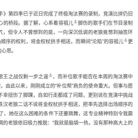
歌手》第四季已于近日完成了终极淘汰赛的录制，竞演比拼仍旧
心的桥段。据了解，心系着
容祖儿
脚伤的歌手们在节目录制
气，但令人不曾想到的是，一向深沉低调的老狼竟憋到抽签环
场顺序的权利，将金权杖拱手相送，而瞬间“沦陷”的
容祖儿
更
的心思。
歌王之战仅剩
一步之遥
，而补位歌手能否在本周的淘汰赛中
键，由此以来，刚刚成立的“补位帮”肩负的使命重大。但事与愿
不幸扭伤了脚踝，自如行走都成了问题，更别说在竞演中挑战
铁汉老狼二话不说将金权杖拱手相送，把率先选择出场顺序的
易了，她在这么困难的条件下还要跳舞，这专业精神特别令我震
调的老狼依旧极力推脱：“我就是脑袋一热，没有那种高大上的
。