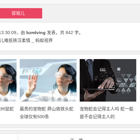
容祖儿
13:30:09
，由
bzmlving
发表，共 842 字。
儿难抵铁汉柔情 _ 蚂蚁视界
德州鼠蛇
最贵的宠物蛇 莽山烙铁头蛇
宠物蛇会记得主人吗 蛇一般
全球仅有500条
是不会记得主人的