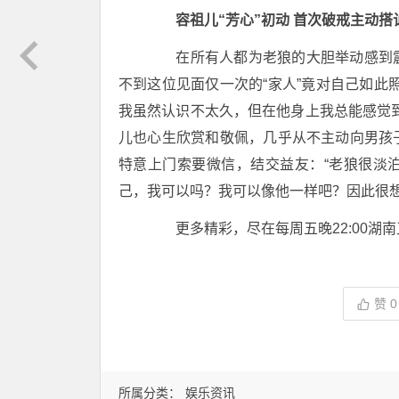
容祖儿“芳心”初动 首次破戒主动搭
在所有人都为老狼的大胆举动感到震
不到这位见面仅一次的“家人”竟对自己如此
我虽然认识不太久，但在他身上我总能感觉
儿也心生欣赏和敬佩，几乎从不主动向男孩
特意上门索要微信，结交益友：“老狼很淡
己，我可以吗？我可以像他一样吧？因此很想
更多精彩，尽在每周五晚22:00湖
赞
0
所属分类：
娱乐资讯