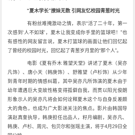
“夏木学长”撩妹无数 引网友忆校园青葱时光
有粉丝难掩激动之情，表示“活了二十年，第一
次感到‘人不如球’，夏木让我变成你手里的篮球吧！”也
有感性的网友留言说，夏木打篮球的画面让他们回忆起
了曾经的校园时光，回忆起了青葱岁月里的“那个人”。
电影《夏有乔木 雅望天堂》讲述了夏木（吴亦
凡饰）、唐小天（韩庚饰）、舒雅望（卢杉饰）从少年
到青年时期的情感纠葛，其中吴亦凡所饰演的夏木由于
幼年遭遇巨大变故性格变得孤僻自我，而贯以阳光俊朗
形象示人的吴亦凡将会如何诠释夏木这个与自身反差颇
大的角色，也成为广大影迷关注的焦点。影片由韩国导
演赵真奎执导，韩庚担任出品人，籽月编剧，吴亦凡、
韩庚、卢杉、周元、包贝尔和张瑶主演，将于4月29日全