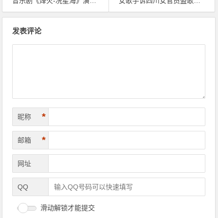
音乐剧《烽火-冼星海》演出 众艺术家高度评价
女歌手诉四川女官员盗歌案败诉 索赔被驳将上诉
文章导航
发表评论
*
昵称
*
邮箱
网址
QQ
滑动解锁才能提交