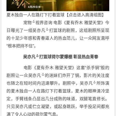
夏木独自一人在路灯下打着篮球【点击进入高清组图】
宠物
视界咨询 电影《夏有乔木 雅望天堂》今
日曝光了一组
吴亦凡
打篮球的剧照，这组剧照所呈现
的十足少年感和青春逼人的热血范儿，让一众网友直呼
“根本把持不住”。
吴亦凡
打篮球荷尔蒙爆棚 彰显热血青春
电影《夏有乔木 雅望天堂》这套“杀手锏”般的
剧照让一众
吴亦凡
的迷妹们炸开了锅，影片的关注度
也随之在短时间内迅速攀升。剧照中，
吴亦凡
所饰演
的夏木独自一人在路灯下打着篮球，夏木的眼神清冷坚
定，手臂线条凸显出几分成熟的味道，双腿笔直修长。
只见吴亦凡或伫立凝望，或起身跳跃，举手投足间都充
满了令人心动的荷尔蒙气息。