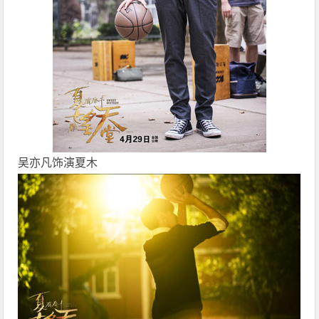
吴亦凡
饰演夏木