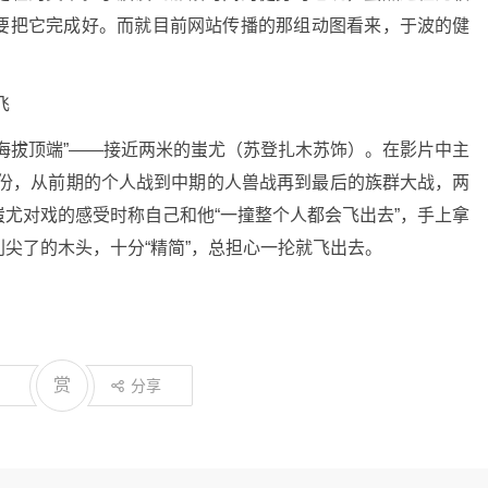
要把它完成好。而就目前网站传播的那组动图看来，于波的健
飞
拔顶端”――接近两米的蚩尤（苏登扎木苏饰）。在影片中主
斗戏份，从前期的个人战到中期的人兽战再到最后的族群大战，两
尤对戏的感受时称自己和他“一撞整个人都会飞出去”，手上拿
尖了的木头，十分“精简”，总担心一抡就飞出去。
。
赏
分享