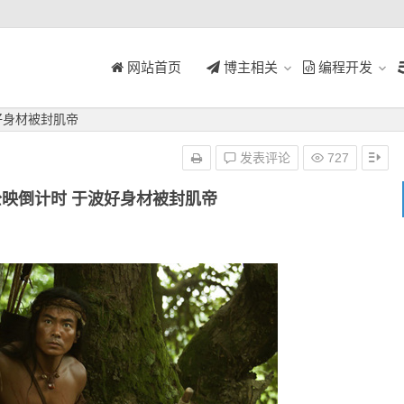
网站首页
博主相关
编程开发
好身材被封肌帝
发表评论
727
映倒计时 于波好身材被封肌帝