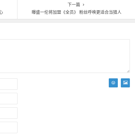
下一篇
心
曝盛一伦将加盟《全员》 粉丝呼唤更适合当猎人