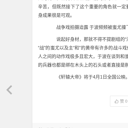
辛苦，但既然接下了这个重要的角色就一定
身成果很是可观。
战争戏拍摄迨露 于波频频被蚩尤撞
说起好身材，那就不得不提剧组的“海
“战”的蚩尤以及主“和”的黄帝有许多的战
人之间的动作戏极多且宏大，于波在谈到和蚩
的兵器也都是绑在木头上的石头或者直接是削
《轩辕大帝》将于4月1日全国公映
赞
0