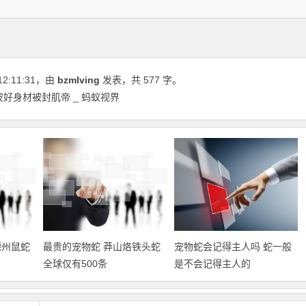
12:11:31
，由
bzmlving
发表，共 577 字。
好身材被封肌帝 _ 蚂蚁视界
德州鼠蛇
最贵的宠物蛇 莽山烙铁头蛇
宠物蛇会记得主人吗 蛇一般
全球仅有500条
是不会记得主人的