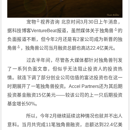
宠物
视界咨询 北京时间3月30日上午消息，
据科技博客VentureBeat报道，虽然媒体关于
独角兽
的
负面报道不断，但今年2月还是有2家公司成为新晋的
独
角兽
，独角兽公司当月融资总额也高达22.4亿美元。
过去半年间，尽管各大媒体都针对独角兽刊发
了一系列负面文章，但似乎无法阻止投资人的投资热
情。就连下调了部分创业公司估值的富达投资也在这一
时期展开了一笔独角兽投资。Accel Partners还为其后期
投资基金融资15亿美元——较该公司的上一只后期投资
基金增长50%。
所以，今年2月继续延续这种情况也就并不出人
意料。当月共完成11笔独角兽融资，总额达到22.4亿美