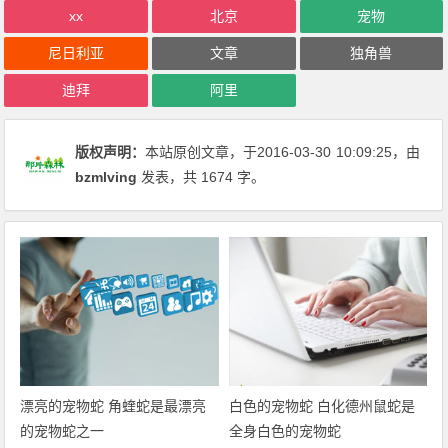
xx
北京
宠物
尼日利亚
文章
独角兽
迪拜
阿里
版权声明：
本站原创文章，于2016-03-30
10:09:25
，由
bzmlving
发表，共 1674 字。
漂亮的宠物蛇 角蝰蛇是最漂亮
白色的宠物蛇 白化德州鼠蛇是
的宠物蛇之一
全身白色的宠物蛇