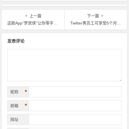
上一篇
下一篇
这款App“罗宾侠”让你零手续费跨国炒股
Twitter男员工可享受5个月陪产假
文章导航
发表评论
*
昵称
*
邮箱
网址