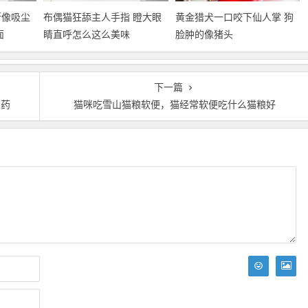
斯像吸尘
布偶猫狂舔主人手指 瞪大眼
黄金猎犬一口咬下仙人掌 狗
面
睛直呼怎么这么美味
脸肿的像猪头
下一篇
么药
猫咪吃雪山猫粮软便，猫经常软便吃什么猫粮好