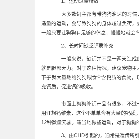
1、运动过量所致
大多数饲主都有带狗狗溜达的习惯
适量的运动，会导致狗狗的身体超过负荷，
一般只要让狗狗有足够的休息，慢慢地
就会
2、长时间缺乏钙质补充
一般来说，缺钙并不是一两天造成的
就是腿部无力。对于这种情况，建议宠物主
下子就大量地给
狗狗喂食
含钙质的食物，
充钙质，促进钙的吸收。
市面上狗狗补钙产品有很多，不过一
用汪想钙维素，这个不单单含有大量的钙质
12种微量元素。适当地做些运动，对于狗狗
3、由CHD引起的，通常是遗传所