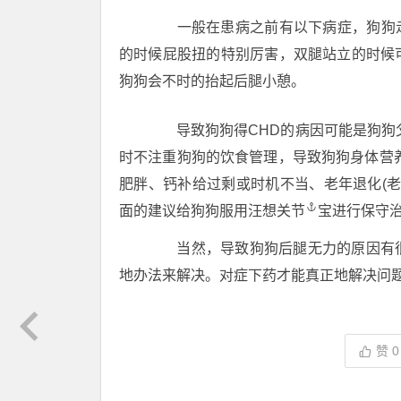
一般在患病之前有以下病症，狗狗走
的时候屁股扭的特别厉害，双腿站立的时候
狗狗会不时的抬起后腿小憩。
导致狗狗得CHD的病因可能是狗狗父
时不注重狗狗的饮食管理，导致狗狗身体营
肥胖、钙补给过剩或时机不当、老年退化(老
面的建议给狗狗服用汪想
关节
宝进行保守
当然，导致狗狗后腿无力的原因有很
地办法来解决。对症下药才能真正地解决问
赞
0