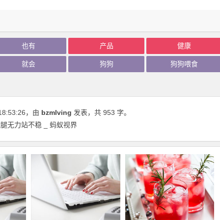
也有
产品
健康
就会
狗狗
狗狗喂食
18:53:26
，由
bzmlving
发表，共 953 字。
腿无力站不稳 _ 蚂蚁视界