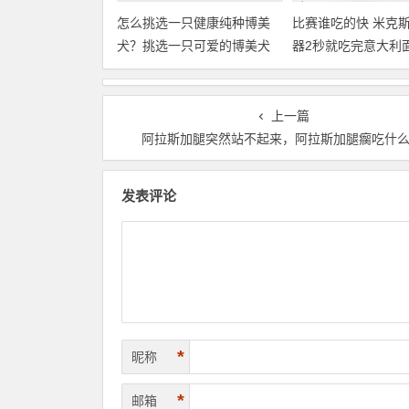
怎么挑选一只健康纯种博美
比赛谁吃的快 米克
犬？挑选一只可爱的博美犬
器2秒就吃完意大利
上一篇
阿拉斯加腿突然站不起来，阿拉斯加腿瘸吃什
发表评论
*
昵称
*
邮箱